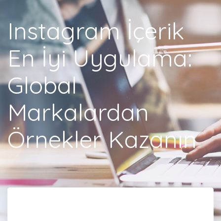
Instagram İçerik
En İyi Uygulama:
Global
Markalardan
Örnekler Kazanın