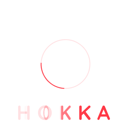
H
O
K
K
A