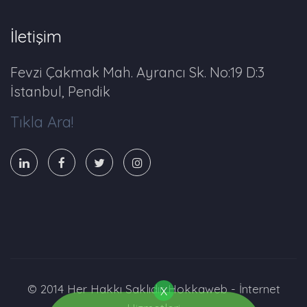
İletişim
Fevzi Çakmak Mah. Ayrancı Sk. No:19 D:3
İstanbul, Pendik
Tıkla Ara!
© 2014 Her Hakkı Saklıdır. Hokkaweb - İnternet
X